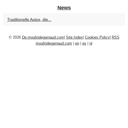
News
Traditionelle Autos, die...
© 2026
De.moulindegarnaud.com
|
Site Index
|
Cookies Policy
|
RSS
moulindegarnaud.com
|
en
|
es
|
nl